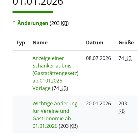
01.01.2026
Änderungen
(203
KB
)
Typ
Name
Datum
Größe
Anzeige einer
08.07.2026
74
KB
Schankerlaubnis
(Gaststättengesetz)
ab 01012026
Vorlage
(74
KB
)
Wichtige Änderung
20.01.2026
203
für Vereine und
KB
Gastronomie ab
01.01.2026
(203
KB
)