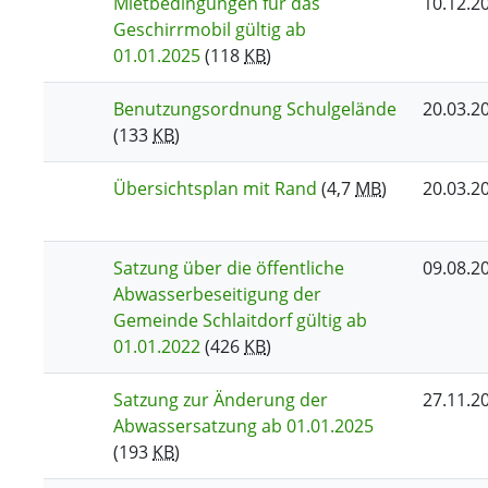
Mietbedingungen für das
10.12.2
Geschirrmobil gültig ab
01.01.2025
(118
KB
)
Benutzungsordnung Schulgelände
20.03.2
(133
KB
)
Übersichtsplan mit Rand
(4,7
MB
)
20.03.2
Satzung über die öffentliche
09.08.2
Abwasserbeseitigung der
Gemeinde Schlaitdorf gültig ab
01.01.2022
(426
KB
)
Satzung zur Änderung der
27.11.2
Abwassersatzung ab 01.01.2025
(193
KB
)