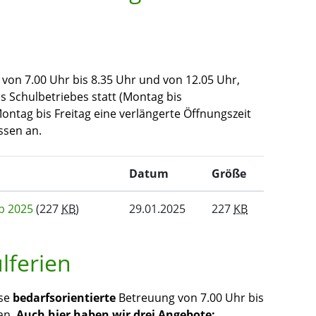
 von 7.00 Uhr bis 8.35 Uhr und von 12.05 Uhr,
s Schulbetriebes statt (Montag bis
ontag bis Freitag eine verlängerte Öffnungszeit
ssen an.
Datum
Größe
b 2025
(227
KB
)
29.01.2025
227
KB
lferien
ise
bedarfsorientierte
Betreuung von 7.00 Uhr bis
an.
Auch hier haben wir drei Angebote: