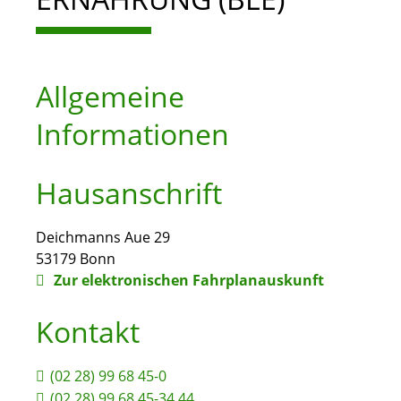
Allgemeine
Informationen
Hausanschrift
Deichmanns Aue 29
53179
Bonn
Zur elektronischen Fahrplanauskunft
Kontakt
(02
28) 99
68
45-0
(02
28) 99
68
45-34
44