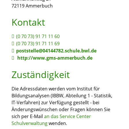
72119
Ammerbuch
Kontakt
(0
70
73) 91
71
11
60
(0
70
73) 91
71
11
69
poststelle@04144782.schule.bwl.de
http://www.gms-ammerbuch.de
Zuständigkeit
Die Adressdaten werden vom Institut für
Bildungsanalysen (IBBW, Abteilung 1 - Statistik,
IT-Verfahren) zur Verfügung gestellt - bei
Änderungswünschen oder Fragen können Sie
sich per E-Mail
an das Service Center
Schulverwaltung
wenden.