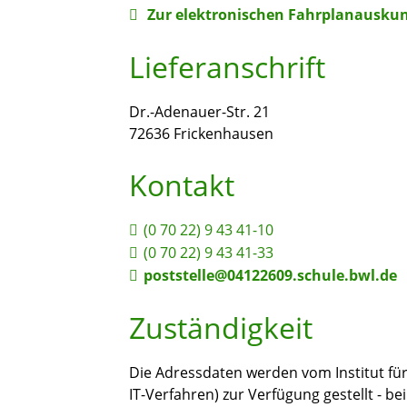
Zur elektronischen Fahrplanauskun
Lieferanschrift
Dr.-Adenauer-Str. 21
72636
Frickenhausen
Kontakt
(0
70
22) 9
43
41-10
(0
70
22) 9
43
41-33
poststelle@04122609.schule.bwl.de
Zuständigkeit
Die Adressdaten werden vom Institut für 
IT-Verfahren) zur Verfügung gestellt -