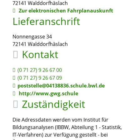
72141
Walddorfhäslach
Zur elektronischen Fahrplanauskunft
Lieferanschrift
Nonnengasse 34
72141
Walddorfhäslach
Kontakt
(0
71
27) 9
26
67
00
(0
71
27) 9
26
67
09
poststelle@04138836.schule.bwl.de
http://www.gwg.schule
Zuständigkeit
Die Adressdaten werden vom Institut für
Bildungsanalysen (IBBW, Abteilung 1 - Statistik,
IT-Verfahren) zur Verfügung gestellt - bei