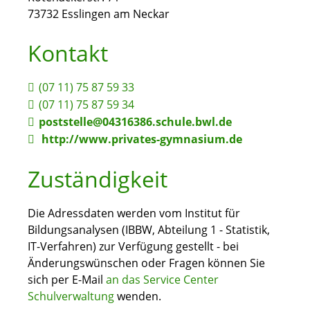
73732
Esslingen am Neckar
Kontakt
(07
11) 75
87
59
33
(07
11) 75
87
59
34
poststelle@04316386.schule.bwl.de
http://www.privates-gymnasium.de
Zuständigkeit
Die Adressdaten werden vom Institut für
Bildungsanalysen (IBBW, Abteilung 1 - Statistik,
IT-Verfahren) zur Verfügung gestellt - bei
Änderungswünschen oder Fragen können Sie
sich per E-Mail
an das Service Center
Schulverwaltung
wenden.