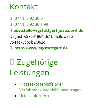
Kontakt
(07
11) 8
92
30-0
(07
11) 8
92
30-1
99
poststelle@sgstuttgart.justiz.bwl.de
DE.Justiz.57001864-dc1b-4c8c-a76e-
7541c73cb9b2.062d
http://www.sg-stuttgart.de
Zugehörige
Leistungen
Prozesskostenhilfe oder
Verfahrenskostenhilfe beantragen
Urteil anfordern