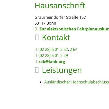
Hausanschrift
Graurheindorfer Straße 157
53117
Bonn
Zur elektronischen Fahrplanauskun
Kontakt
(02
28) 5
01-3
52
,
2
64
(02
28) 5
01-2
29
zab@kmk.org
Leistungen
Ausländischer Hochschulabschluss