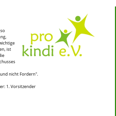
 so
ung,
wichtige
n, ist
die
schusses
 und nicht Fordern".
er: 1. Vorsitzender