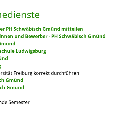
nedienste
der PH Schwäbisch Gmünd mitteilen
innen und Bewerber - PH Schwäbisch Gmünd
 Gmünd
schule Ludwigsburg
ünd
g
rsität Freiburg korrekt durchführen
sch Gmünd
isch Gmünd
ende Semester