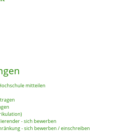
ungen
ochschule mitteilen
n
ntragen
agen
ikulation)
dierender - sich bewerben
ränkung - sich bewerben / einschreiben