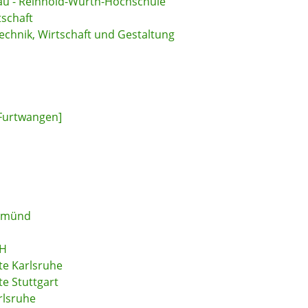
au - Reinhold-Würth-Hochschule
tschaft
echnik, Wirtschaft und Gestaltung
 Furtwangen]
 Gmünd
bH
te Karlsruhe
e Stuttgart
rlsruhe