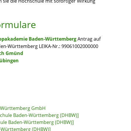
 sie die Hochschule mit sofortiger Wirkung
ormulare
 Popakademie Baden-Württemberg
Antrag auf
den-Württemberg LEIKA-Nr.: 99061002000000
sch Gmünd
Tübingen
en-Württemberg GmbH
chule Baden-Württemberg (DHBW)]
hule Baden-Württemberg (DHBW)]
-Württemberg (DHBW)]