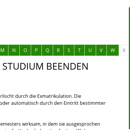
M
N
O
P
Q
R
S
T
U
V
W
X
- STUDIUM BEENDEN
rlischt durch die Exmatrikulation. Die
g oder automatisch durch den Eintritt bestimmter
Semesters wirksam, in dem sie ausgesprochen