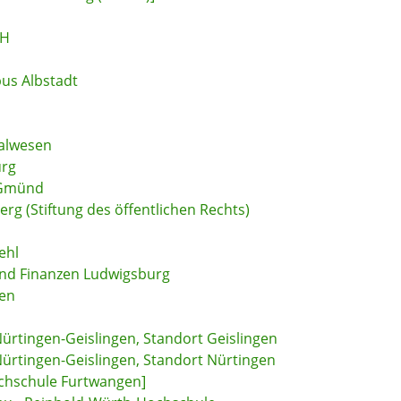
bH
us Albstadt
ialwesen
urg
 Gmünd
rg (Stiftung des öffentlichen Rechts)
ehl
und Finanzen Ludwigsburg
gen
ürtingen-Geislingen, Standort Geislingen
ürtingen-Geislingen, Standort Nürtingen
chschule Furtwangen]