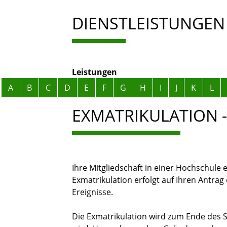
DIENSTLEISTUNGEN
Leistungen
Alphabetisches Register überspringen
A
B
C
D
E
F
G
H
I
J
K
L
EXMATRIKULATION 
Ihre Mitgliedschaft in einer Hochschule e
Exmatrikulation erfolgt auf Ihren Antra
Ereignisse.
Die Exmatrikulation wird zum Ende des 