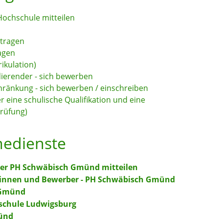
ochschule mitteilen
n
ntragen
agen
ikulation)
dierender - sich bewerben
ränkung - sich bewerben / einschreiben
eine schulische Qualifikation und eine
rüfung)
nedienste
der PH Schwäbisch Gmünd mitteilen
innen und Bewerber - PH Schwäbisch Gmünd
 Gmünd
schule Ludwigsburg
ünd