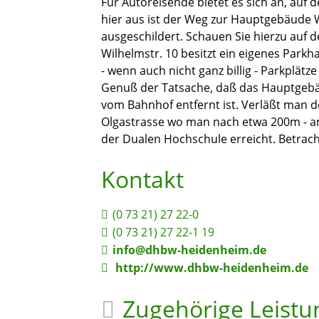
Für Autoreisende bietet es sich an, auf
hier aus ist der Weg zur Hauptgebäude W
ausgeschildert. Schauen Sie hierzu auf 
Wilhelmstr. 10 besitzt ein eigenes Parkh
- wenn auch nicht ganz billig - Parkplä
Genuß der Tatsache, daß das Hauptgebä
vom Bahnhof entfernt ist. Verläßt man 
Olgastrasse wo man nach etwa 200m - a
der Dualen Hochschule erreicht. Betrach
Kontakt
(0
73
21) 27
22-0
(0
73
21) 27
22-1
19
info@dhbw-heidenheim.de
http://www.dhbw-heidenheim.de
Zugehörige Leist