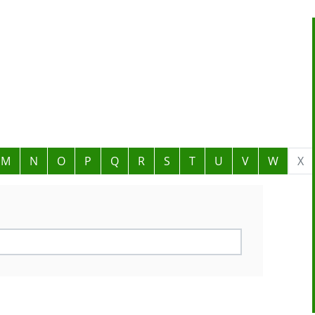
M
N
O
P
Q
R
S
T
U
V
W
X