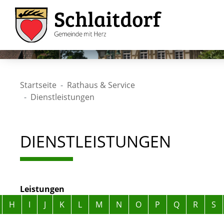
Startseite
Rathaus & Service
Dienstleistungen
DIENSTLEISTUNGEN
Leistungen
Alphabetisches Register überspringen
H
I
J
K
L
M
N
O
P
Q
R
S