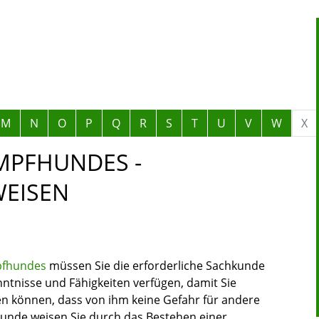
M
N
O
P
Q
R
S
T
U
V
W
X
MPFHUNDES -
EISEN
pfhundes
müssen Sie die erforderliche Sachkunde
nntnisse und Fähigkeiten verfügen, damit Sie
en können, dass von ihm keine Gefahr für andere
unde weisen Sie durch das Bestehen einer