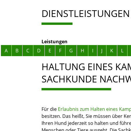
DIENSTLEISTUNGEN
Leistungen
Alphabetisches Register überspringen
A
B
C
D
E
F
G
H
I
J
K
L
HALTUNG EINES KA
SACHKUNDE NACHW
Für die
Erlaubnis zum Halten eines Kam
besitzen. Das heißt, Sie müssen über Ke
Ihren Hund jederzeit so halten und führ
Menschen oder Tiere ausgeht. Die Sachk