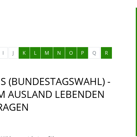
I
J
K
L
M
N
O
P
Q
R
S (BUNDESTAGSWAHL) -
M AUSLAND LEBENDEN
RAGEN