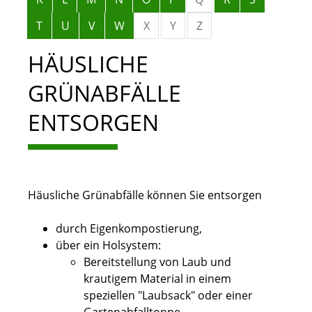
T
U
V
W
X
Y
Z
HÄUSLICHE
GRÜNABFÄLLE
ENTSORGEN
Häusliche Grünabfälle können Sie entsorgen
durch Eigenkompostierung,
über ein Holsystem
:
Bereitstellung von Laub und
krautigem Material in einem
speziellen "Laubsack" oder einer