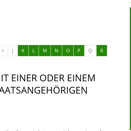
I
J
K
L
M
N
O
P
Q
R
T EINER ODER EINEM A
ATSANGEHÖRIGEN A