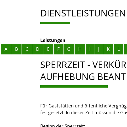
DIENSTLEISTUNGEN
Leistungen
Alphabetisches Register überspringen
A
B
C
D
E
F
G
H
I
J
K
L
SPERRZEIT - VERKÜ
AUFHEBUNG BEANT
Für Gaststätten und öffentliche Vergnügu
festgesetzt. In dieser Zeit müssen die Ga
Beginn der Sperrzeit: