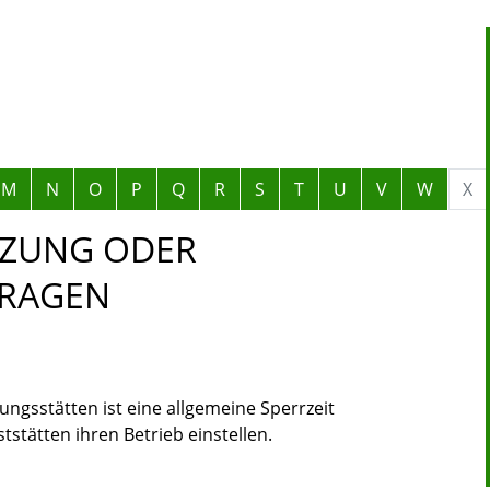
M
N
O
P
Q
R
S
T
U
V
W
X
RZUNG ODER
RAGEN
ngsstätten ist eine allgemeine Sperrzeit
ststätten ihren Betrieb einstellen.