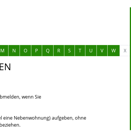
M
N
O
P
Q
R
S
T
U
V
W
X
EN
abmelden, wenn Sie
el eine Nebenwohnung) aufgeben, ohne
beziehen.