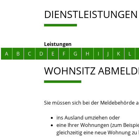
DIENSTLEISTUNGEN
Leistungen
Alphabetisches Register überspringen
A
B
C
D
E
F
G
H
I
J
K
L
WOHNSITZ ABMELD
Sie müssen sich bei der Meldebehörde 
ins Ausland umziehen oder
eine Ihrer Wohnungen (zum Beispi
gleichzeitig eine neue Wohnung zu 