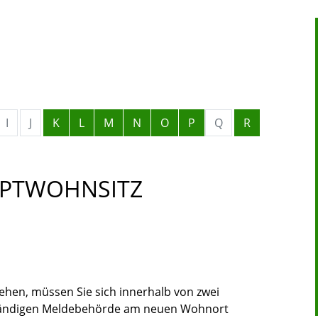
I
J
K
L
M
N
O
P
Q
R
UPTWOHNSITZ
hen, müssen Sie sich innerhalb von zwei
ständigen Meldebehörde am neuen Wohnort