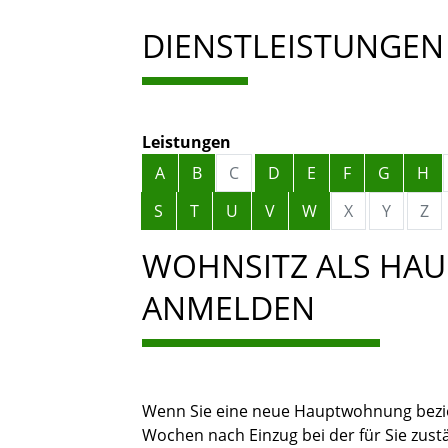
DIENSTLEISTUNGEN
Leistungen
Alphabetisches Register überspringen
A
B
C
D
E
F
G
H
S
T
U
V
W
X
Y
Z
WOHNSITZ ALS HA
ANMELDEN
Wenn Sie eine neue Hauptwohnung bezie
Wochen nach Einzug bei der für Sie zu