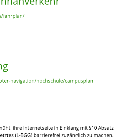
nennahverkehr
/fahrplan/
ng
ooter-navigation/hochschule/campusplan
ht, ihre Internetseite in Einklang mit §10 Absatz
tztes (L-BGG) barrierefrei zugänglich zu machen.