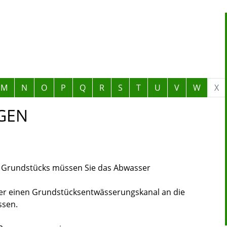
M
N
O
P
Q
R
S
T
U
V
W
X
GEN
s Grundstücks müssen Sie das Abwasser
ber einen Grundstücksentwässerungskanal an die
ssen.