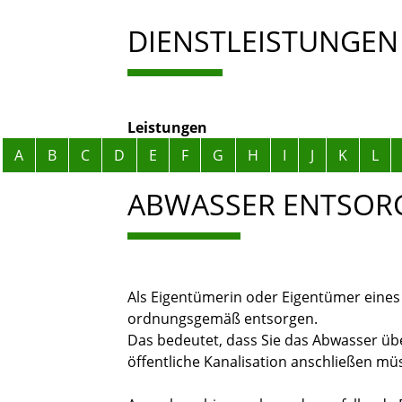
DIENSTLEISTUNGEN
Leistungen
Alphabetisches Register überspringen
A
B
C
D
E
F
G
H
I
J
K
L
ABWASSER ENTSOR
Als Eigentümerin oder Eigentümer eine
ordnungsgemäß entsorgen.
Das bedeutet, dass Sie das Abwasser ü
öffentliche Kanalisation anschließen mü