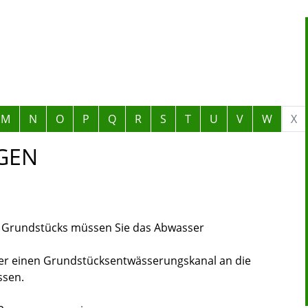
M
N
O
P
Q
R
S
T
U
V
W
X
GEN
s Grundstücks müssen Sie das Abwasser
ber einen Grundstücksentwässerungskanal an die
ssen.