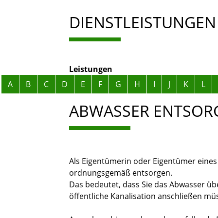
DIENSTLEISTUNGEN
Leistungen
Alphabetisches Register überspringen
A
B
C
D
E
F
G
H
I
J
K
L
ABWASSER ENTSOR
Als Eigentümerin oder Eigentümer eine
ordnungsgemäß entsorgen.
Das bedeutet, dass Sie das Abwasser ü
öffentliche Kanalisation anschließen mü