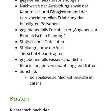
g
egebenenfalls
Personenbögen
Nachweise der Ausbildung sowie der
Kenntnisse und Fähigkeiten und der
tierexperimentellen Erfahrung der
beteiligten Personen
g
egebenenfalls
Formblätter „Angaben zur
Biometrischen Planung“
Statistisches Gutachten
Stellungnahme der/des
Tierschutzbeauftragten
g
egebenenfalls
wissenschaftliche
Beurteilungen von unabhängigen Dritten
Sonstige:
beispielsweise Medikationsliste et
cetera
Kosten
Richtet sich nach der