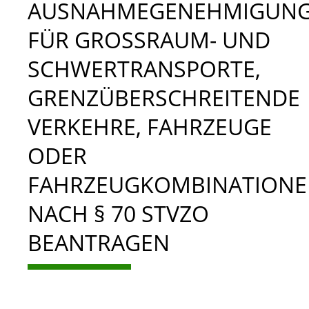
AUSNAHMEGENEHMIGUN
FÜR GROSSRAUM- UND S
CHWERTRANSPORTE, G
RENZÜBERSCHREITENDE V
ERKEHRE, FAHRZEUGE O
DER F
AHRZEUGKOMBINATIONEN
ACH § 70 STVZO B
EANTRAGEN