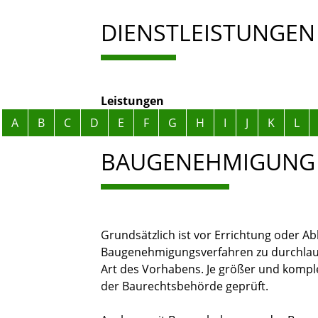
DIENSTLEISTUNGEN
Leistungen
Alphabetisches Register überspringen
A
B
C
D
E
F
G
H
I
J
K
L
BAUGENEHMIGUNG
Grundsätzlich ist vor Errichtung oder A
Baugenehmigungsverfahren zu durchlauf
Art des Vorhabens. Je größer und kompl
der Baurechtsbehörde geprüft.