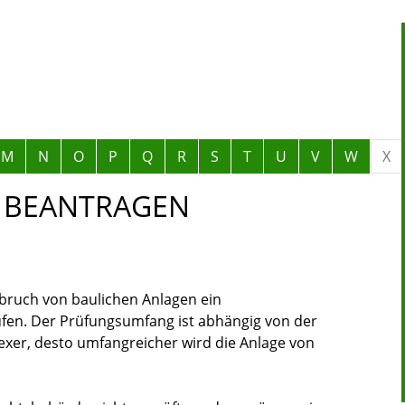
M
N
O
P
Q
R
S
T
U
V
W
X
 BEANTRAGEN
bbruch von baulichen Anlagen ein
en. Der Prüfungsumfang ist abhängig von der
exer, desto umfangreicher wird die Anlage von