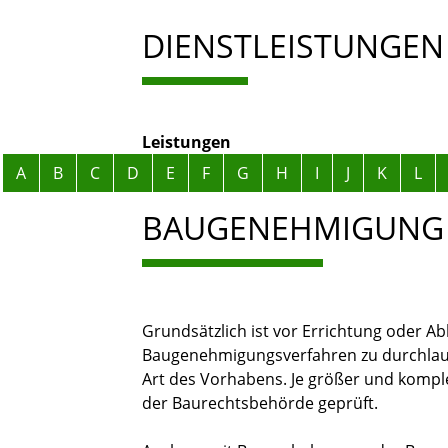
DIENSTLEISTUNGEN
Leistungen
Alphabetisches Register überspringen
A
B
C
D
E
F
G
H
I
J
K
L
BAUGENEHMIGUNG
Grundsätzlich ist vor Errichtung oder A
Baugenehmigungsverfahren zu durchlauf
Art des Vorhabens. Je größer und kompl
der Baurechtsbehörde geprüft.