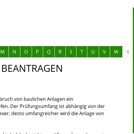
M
N
O
P
Q
R
S
T
U
V
W
X
 BEANTRAGEN
bbruch von baulichen Anlagen ein
en. Der Prüfungsumfang ist abhängig von der
exer, desto umfangreicher wird die Anlage von