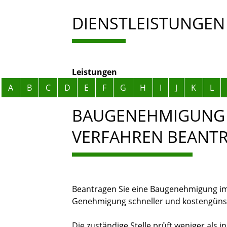
DIENSTLEISTUNGEN
Leistungen
Alphabetisches Register überspringen
A
B
C
D
E
F
G
H
I
J
K
L
BAUGENEHMIGUNG 
VERFAHREN BEANT
Beantragen Sie eine Baugenehmigung im 
Genehmigung schneller und kostengünst
Die zuständige Stelle prüft weniger als 