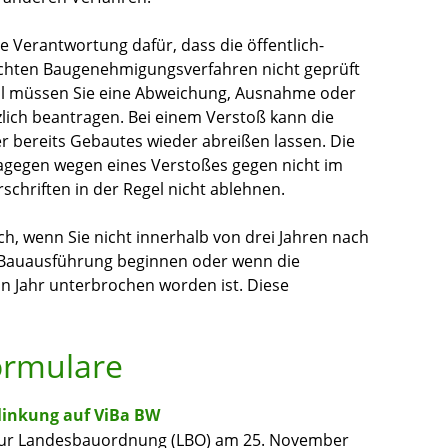
die Verantwortung dafür, dass
die
öffentlich-
chten Baugenehmigungsverfahren nicht geprüft
all müssen Sie eine Abweichung, Au
s
nahme oder
zlich beantragen. Bei einem Verstoß kann die
 bereits Gebautes wieder abreißen lassen. Die
agegen wegen eines Ve
r
stoßes gegen nicht im
r
schriften in der Regel nicht ablehnen.
ch
, wenn Sie nicht inne
r
halb von drei Jahren nach
 Bauausführung beginnen oder wenn die
n Jahr unterbrochen worden ist. Die
se
ormulare
linkung auf ViBa BW
e zur Landesbauordnung (LBO) am 25. November