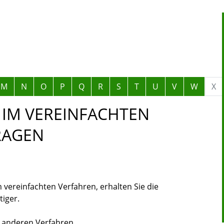
M
N
O
P
Q
R
S
T
U
V
W
X
IM VEREINFACHTEN
RAGEN
vereinfachten Verfahren, erhalten Sie die
iger.
in anderen Verfahren.