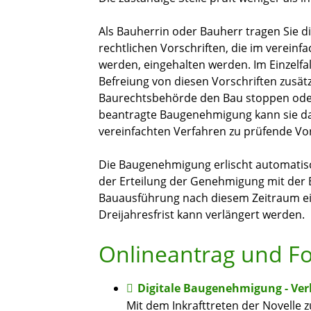
Als Bauherrin oder Bauherr tragen Sie 
rechtliche
n
Vorschriften, die im verei
n
fa
werden, eing
e
halten werden. Im Einzelf
Befreiung von
diesen
Vorschriften zusät
Baurechtsbehörde den Bau stoppen oder
beantragte Baug
e
nehmigung kann sie d
vereinfachten Verfahren zu prüfende Vo
Die Baugenehmigung erlischt
automatis
der Erteilung der Genehmigung mit der
Bauausführung nach di
e
sem Zeitraum ei
Dreijahre
s
frist
kann verlängert werden.
Onlineantrag und F
Digitale Baugenehmigung - Ver
Mit dem Inkrafttreten der Novell