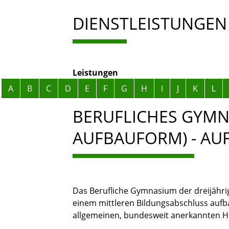
DIENSTLEISTUNGEN
Leistungen
Alphabetisches Register überspringen
A
B
C
D
E
F
G
H
I
J
K
L
BERUFLICHES GYMN
AUFBAUFORM) - A
Das Berufliche Gymnasium der dreijährige
einem mittleren Bildungsabschluss aufba
allgemeinen, bundesweit anerkannten H