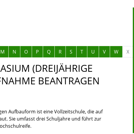
M
N
O
P
Q
R
S
T
U
V
W
X
ASIUM (DREIJÄHRIGE
UFNAHME BEANTRAGEN
n Aufbauform ist eine Vollzeitschule, die auf
ut. Sie umfasst drei Schuljahre und führt zur
ochschulreife.