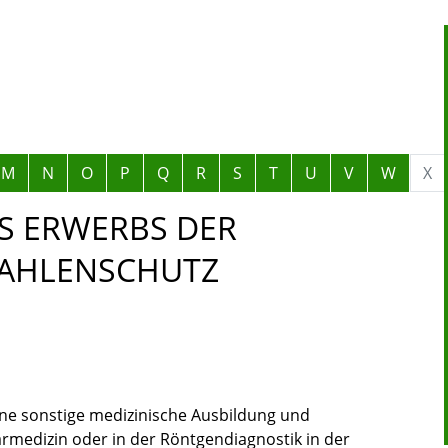
M
N
O
P
Q
R
S
T
U
V
W
X
S ERWERBS DER
RAHLENSCHUTZ
ene sonstige medizinische Ausbildung und
rmedizin oder in der Röntgendiagnostik in der