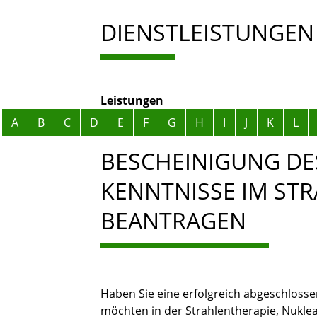
DIENSTLEISTUNGEN
Leistungen
Alphabetisches Register überspringen
A
B
C
D
E
F
G
H
I
J
K
L
BESCHEINIGUNG DE
KENNTNISSE IM ST
BEANTRAGEN
Haben Sie eine erfolgreich abgeschloss
möchten in der Strahlentherapie, Nuklea