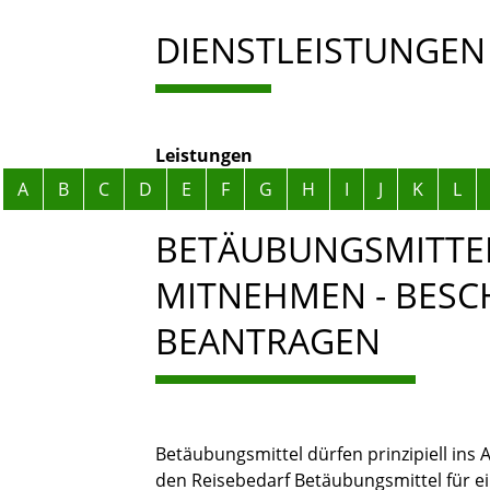
DIENSTLEISTUNGEN
Leistungen
Alphabetisches Register überspringen
A
B
C
D
E
F
G
H
I
J
K
L
BETÄUBUNGSMITTEL
MITNEHMEN - BESC
BEANTRAGEN
Betäubungsmittel dürfen prinzipiell ins
den Reisebedarf Betäubungsmittel für e