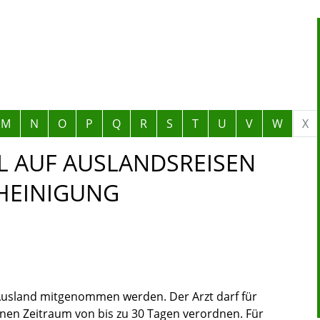
M
N
O
P
Q
R
S
T
U
V
W
X
 AUF AUSLANDSREISEN
HEINIGUNG
 Ausland mitgenommen werden. Der Arzt darf für
inen Zeitraum von bis zu 30 Tagen verordnen. Für