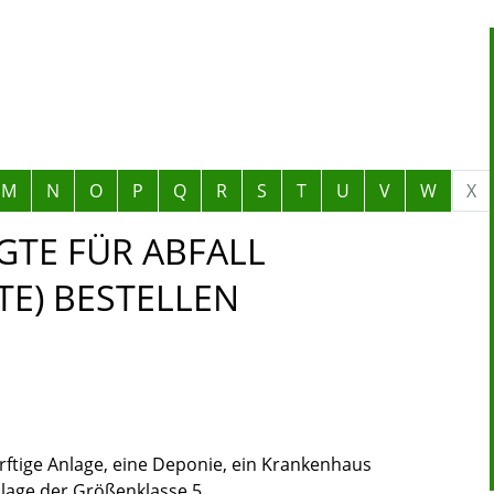
M
N
O
P
Q
R
S
T
U
V
W
X
GTE FÜR ABFALL
TE) BESTELLEN
tige Anlage, eine Deponie, ein Krankenhaus
age der Größenklasse 5,