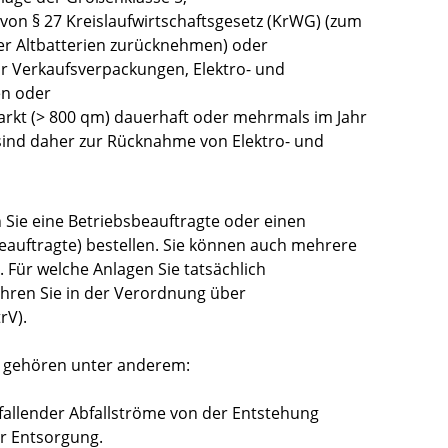
 von § 27 Kreislaufwirtschaftsgesetz
(KrWG) (zum
der Altbatterien zurücknehmen)
oder
r Verkaufsverpackungen, Elektro- und
en oder
arkt (> 800 qm) dauerhaft oder mehrmals im Jahr
 sind daher zur Rücknahme von Elektro- und
ie eine Betriebsbeauftragte oder einen
eauftragte) bestellen.
Sie können auch mehrere
.
Für welche Anlagen Sie tatsächlich
ahren Sie in der Verordnung über
rV).
n gehören unter anderem:
fallender Abfallströme von der Entstehung
ur Entsorgung.