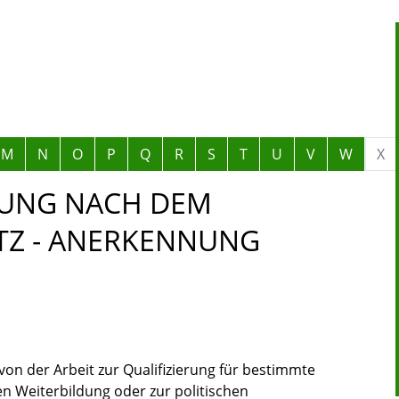
M
N
O
P
Q
R
S
T
U
V
W
X
TUNG NACH DEM
TZ - ANERKENNUNG
g von der Arbeit zur Qualifizierung für bestimmte
en Weiterbildung oder zur politischen