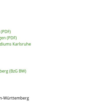
 (PDF)
gen (PDF)
idiums Karlsruhe
berg (BzG BW)
den-Württemberg