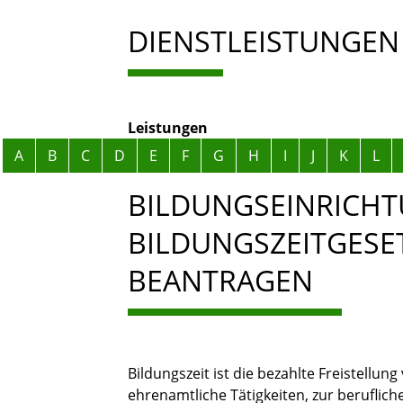
DIENSTLEISTUNGEN
Leistungen
Alphabetisches Register überspringen
A
B
C
D
E
F
G
H
I
J
K
L
BILDUNGSEINRICH
BILDUNGSZEITGESE
BEANTRAGEN
Bildungszeit ist die bezahlte Freistellun
ehrenamtliche Tätigkeiten, zur beruflich