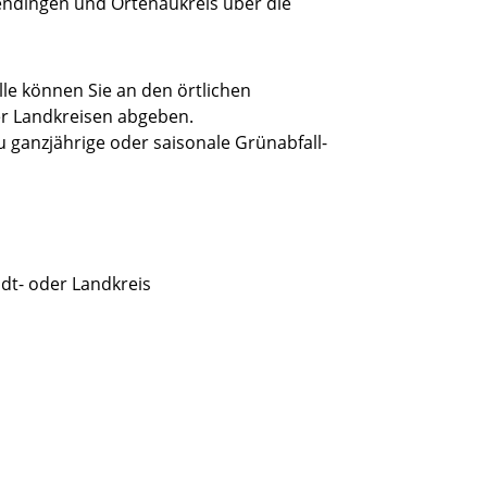
endingen und Ortenaukreis über die
lle können Sie an den örtlichen
er Landkreisen abgeben.
u ganzjährige oder saisonale Grünabfall-
adt- oder Landkreis