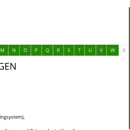
M
N
O
P
Q
R
S
T
U
V
W
X
GEN
ringsystem),