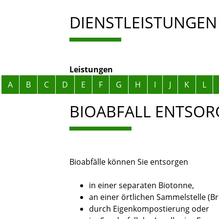
DIENSTLEISTUNGEN
Leistungen
Alphabetisches Register überspringen
A
B
C
D
E
F
G
H
I
J
K
L
BIOABFALL ENTSOR
Bioabfälle können Sie entsorgen
in einer separaten Biotonne,
an einer örtlichen Sammelstelle (B
durch Eigenkompostierung oder