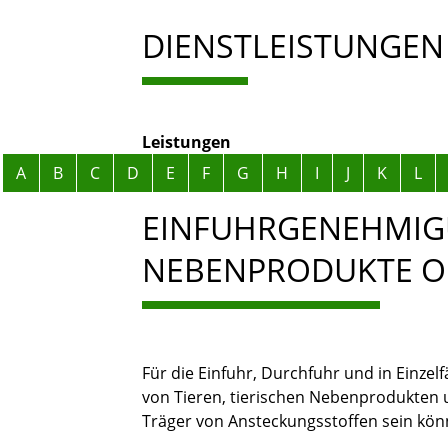
DIENSTLEISTUNGEN
Leistungen
Alphabetisches Register überspringen
A
B
C
D
E
F
G
H
I
J
K
L
EINFUHRGENEHMIGU
NEBENPRODUKTE O
Für die Einfuhr, Durchfuhr und in Einzel
von Tieren, tierischen Nebenprodukten 
Träger von Ansteckungsstoffen sein kön