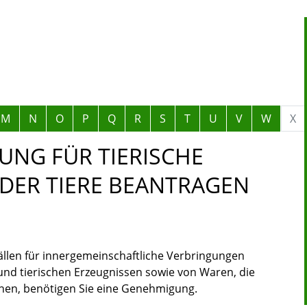
M
N
O
P
Q
R
S
T
U
V
W
X
NG FÜR TIERISCHE
DER TIERE BEANTRAGEN
fällen für innergemeinschaftliche Verbringungen
und tierischen Erzeugnissen sowie von Waren, die
nen, benötigen Sie eine Genehmigung.