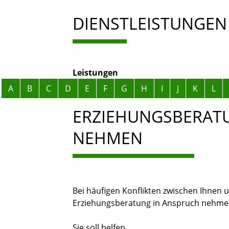
DIENSTLEISTUNGEN
Leistungen
Alphabetisches Register überspringen
A
B
C
D
E
F
G
H
I
J
K
L
ERZIEHUNGSBERAT
NEHMEN
Bei häufigen Konflikten zwischen Ihnen 
Erziehungsberatung in Anspruch nehme
Sie soll helfen,