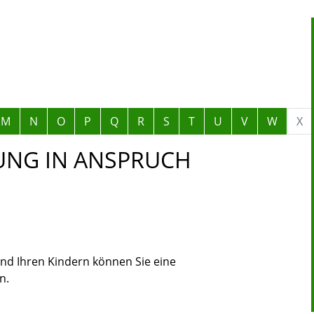
M
N
O
P
Q
R
S
T
U
V
W
X
UNG IN ANSPRUCH
und Ihren Kindern können Sie eine
n.