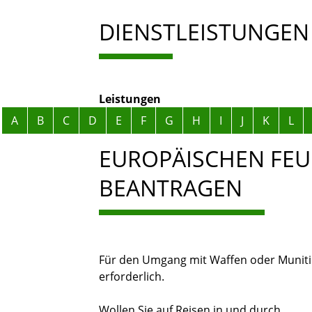
DIENSTLEISTUNGEN
Leistungen
Alphabetisches Register überspringen
A
B
C
D
E
F
G
H
I
J
K
L
EUROPÄISCHEN FE
BEANTRAGEN
Für den Umgang mit Waffen oder Munition
erforderlich.
Wollen Sie auf Reisen in und durch