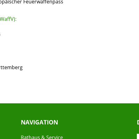
ropäischer Feuerwaffenpass
WaffV):
s
rttemberg
NAVIGATION
Rathaus & Service