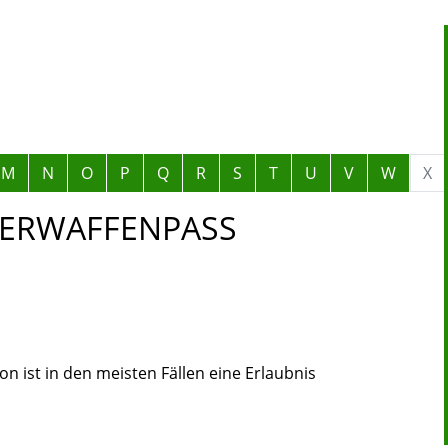
M
N
O
P
Q
R
S
T
U
V
W
X
UERWAFFENPASS
 ist in den meisten Fällen eine Erlaubnis