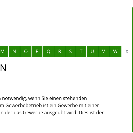
M
N
O
P
Q
R
S
T
U
V
W
X
EN
 notwendig, wenn Sie einen stehenden
m Gewerbebetrieb ist ein Gewerbe mit einer
in der das Gewerbe ausgeübt wird. Dies ist der