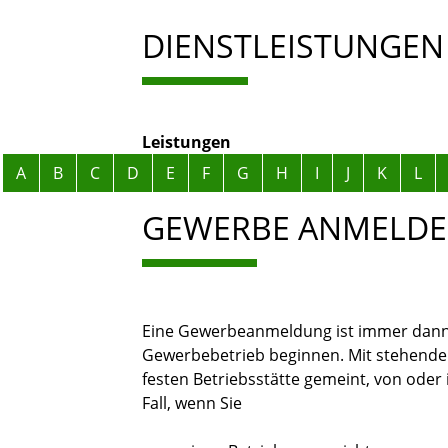
DIENSTLEISTUNGEN
Leistungen
Alphabetisches Register überspringen
A
B
C
D
E
F
G
H
I
J
K
L
GEWERBE ANMELD
Eine Gewerbeanmeldung ist immer dann
Gewerbebetrieb beginnen. Mit stehende
festen Betriebsstätte gemeint, von oder 
Fall, wenn Sie