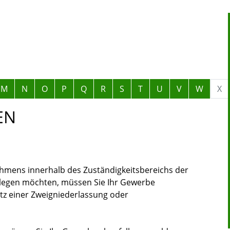
M
N
O
P
Q
R
S
T
U
V
W
X
EN
ehmens innerhalb des Zuständigkeitsbereichs der
legen möchten, müssen Sie Ihr Gewerbe
itz einer Zweigniederlassung oder