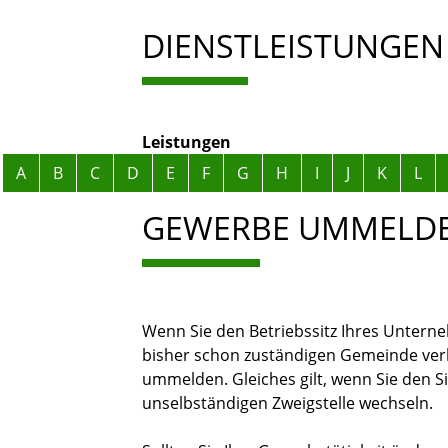
DIENSTLEISTUNGEN
Leistungen
Alphabetisches Register überspringen
A
B
C
D
E
F
G
H
I
J
K
L
GEWERBE UMMELD
Wenn Sie den Betriebssitz Ihres Untern
bisher schon zuständigen Gemeinde ver
ummelden. Gleiches gilt, wenn Sie den S
unselbständigen Zweigstelle wechseln.