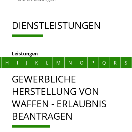
DIENSTLEISTUNGEN
Leistungen
Alphabetisches Register überspringen
H
I
J
K
L
M
N
O
P
Q
R
S
GEWERBLICHE
HERSTELLUNG VON
WAFFEN - ERLAUBNIS
BEANTRAGEN