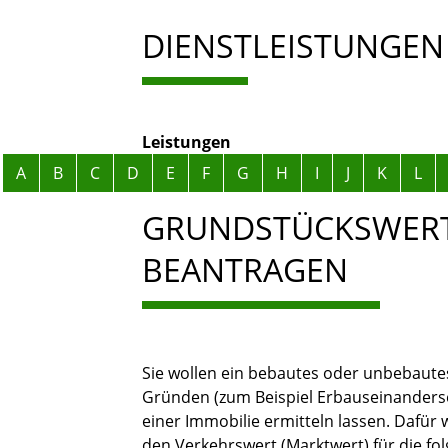
DIENSTLEISTUNGEN
Leistungen
Alphabetisches Register überspringen
A
B
C
D
E
F
G
H
I
J
K
L
GRUNDSTÜCKSWER
BEANTRAGEN
Sie wollen ein bebautes oder unbebaut
Gründen
(zum Beispiel Erbauseinander
einer Immobilie ermitteln lassen. Dafür 
den Verkehrswert (Marktwert) für die f