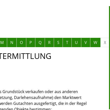
M
N
O
P
Q
R
S
T
U
V
W
X
TERMITTLUNG
es Grundstück verkaufen oder aus anderen
setzung, Darlehensaufnahme)
den Marktwert
werden Gutachten ausgefertigt, die in der Regel
olgenden Objekte bestimmen: