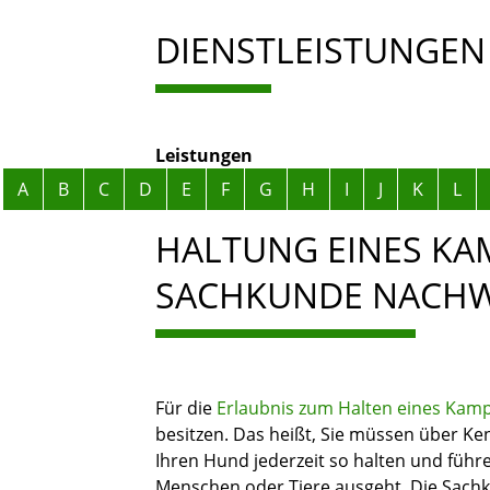
DIENSTLEISTUNGEN
Leistungen
Alphabetisches Register überspringen
A
B
C
D
E
F
G
H
I
J
K
L
HALTUNG EINES KA
SACHKUNDE NACHW
Für die
Erlaubnis zum Halten eines Kam
besitzen. Das heißt, Sie müssen über Ke
Ihren Hund jederzeit so halten und führ
Menschen oder Tiere ausgeht. Die Sachk