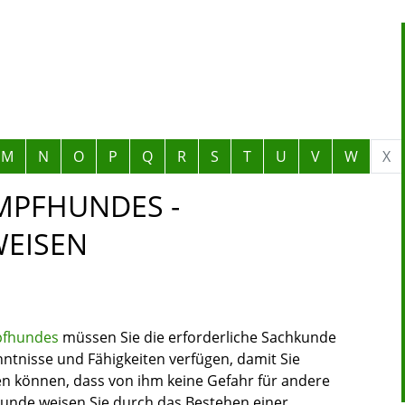
M
N
O
P
Q
R
S
T
U
V
W
X
MPFHUNDES -
EISEN
pfhundes
müssen Sie die erforderliche Sachkunde
nntnisse und Fähigkeiten verfügen, damit Sie
en können, dass von ihm keine Gefahr für andere
unde weisen Sie durch das Bestehen einer