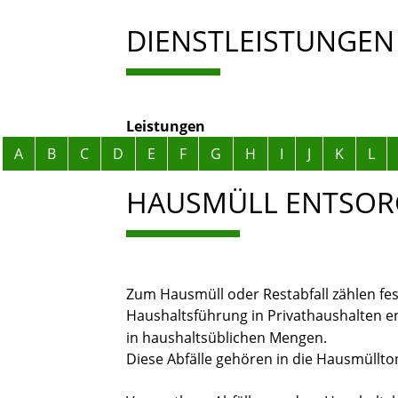
DIENSTLEISTUNGEN
Leistungen
Alphabetisches Register überspringen
A
B
C
D
E
F
G
H
I
J
K
L
HAUSMÜLL ENTSOR
Zum Hausmüll oder Restabfall zählen fes
Haushaltsführung in Privathaushalten e
in haushaltsüblichen Mengen.
Diese Abfälle gehören in die Hausmüllt