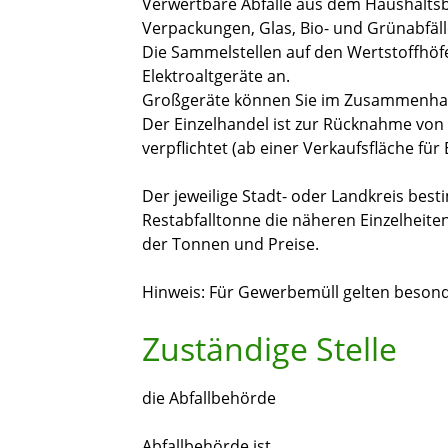
Verwertbare Abfälle aus dem Haushaltsb
Verpackungen, Glas, Bio- und Grünabfäll
Die Sammelste
l
len auf den Wertstoffhöf
Elektroaltgeräte an.
Großgeräte können Sie im Zusammenhang
Der Einzelhandel ist zur Rücknahme von 
verpflichtet (ab einer Verkaufsfläche für
Der jeweilige Stadt- oder Landkreis bes
Restabfal
l
tonne
die näheren Einzelheite
der Tonnen und Preise.
Hinweis:
Für Gewerbemüll gelten besond
Zuständige Stelle
die Abfallbehörde
Abfallbehörde ist,