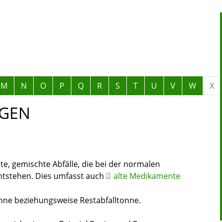
M
N
O
P
Q
R
S
T
U
V
W
X
GEN
te, gemischte Abfälle, die bei der normalen
ntstehen. Dies umfasst auch
alte Medikamente
onne beziehungsweise Restabfalltonne.