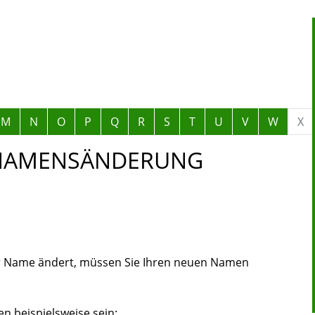
M
N
O
P
Q
R
S
T
U
V
W
X
 NAMENSÄNDERUNG
hr Name ändert, müssen Sie Ihren neuen Namen
 beispielsweise sein: