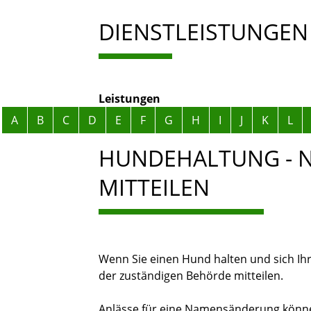
DIENSTLEISTUNGEN
Leistungen
Alphabetisches Register überspringen
A
B
C
D
E
F
G
H
I
J
K
L
HUNDEHALTUNG -
MITTEILEN
Wenn Sie einen Hund halten und sich I
der zuständigen Behörde mitteilen.
Anlässe für eine Namensänderung können