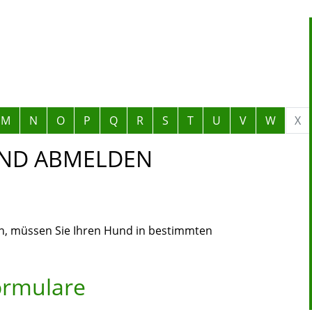
M
N
O
P
Q
R
S
T
U
V
W
X
UND ABMELDEN
en, müssen Sie Ihren Hund in bestimmten
ormulare