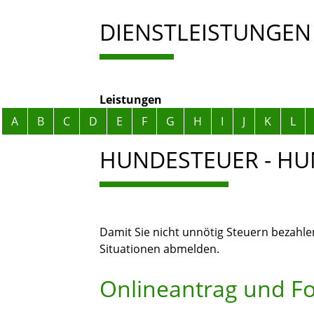
DIENSTLEISTUNGEN
Leistungen
Alphabetisches Register überspringen
A
B
C
D
E
F
G
H
I
J
K
L
HUNDESTEUER - H
Damit Sie nicht unnötig Steuern bezahl
Situationen abmelden.
Onlineantrag und F