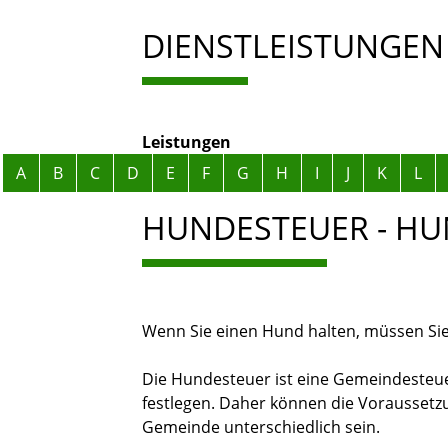
DIENSTLEISTUNGEN
Leistungen
Alphabetisches Register überspringen
A
B
C
D
E
F
G
H
I
J
K
L
HUNDESTEUER - H
Wenn Sie einen Hund halten, müssen Si
Die Hundesteuer ist eine Gemeindesteu
festlegen. Daher können die Vorausset
Gemeinde unterschiedlich sein.