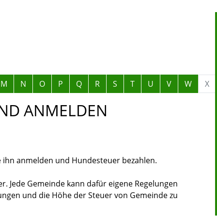
M
N
O
P
Q
R
S
T
U
V
W
X
UND ANMELDEN
e ihn anmelden und Hundesteuer bezahlen.
er. Jede Gemeinde kann dafür eigene Regelungen
zungen und die Höhe der Steuer von Gemeinde zu