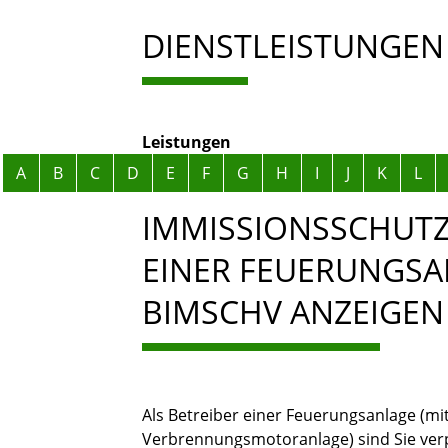
DIENSTLEISTUNGEN
Leistungen
Alphabetisches Register überspringen
A
B
C
D
E
F
G
H
I
J
K
L
IMMISSIONSSCHUTZ
EINER FEUERUNGSA
BIMSCHV ANZEIGEN
Als Betreiber einer Feuerungsanlage (m
Verbrennungsmotoranlage) sind Sie verp