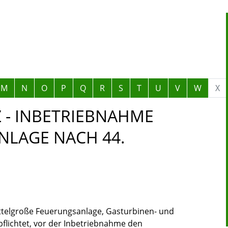
M
N
O
P
Q
R
S
T
U
V
W
X
 - INBETRIEBNAHME
NLAGE NACH 44.
ittelgroße Feuerungsanlage, Gasturbinen- und
flichtet, vor der Inbetriebnahme den